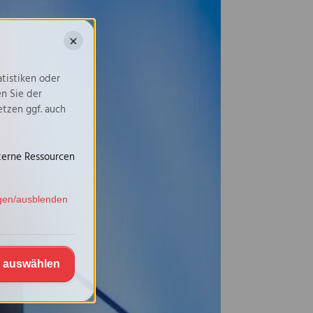
✖
tistiken oder
n Sie der
tzen ggf. auch
terne Ressourcen
igen/ausblenden
e auswählen