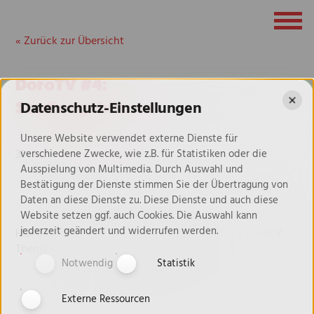
« Zurück zur Übersicht
DoroTV #4:
✖
Studiengebühren
Datenschutz-Einstellungen
Unsere Website verwendet externe Dienste für
30. Juni 2023
verschiedene Zwecke, wie z.B. für Statistiken oder die
Ausspielung von Multimedia. Durch Auswahl und
Bestätigung der Dienste stimmen Sie der Übertragung von
Daten an diese Dienste zu. Diese Dienste und auch diese
Website setzen ggf. auch Cookies. Die Auswahl kann
jederzeit geändert und widerrufen werden.
Hier findet ihr Folge 3 meines Videonewsletters DoroTV.
Thema sind diesmal die Studiengebühren.
Notwendig
Statistik
Externe Ressourcen